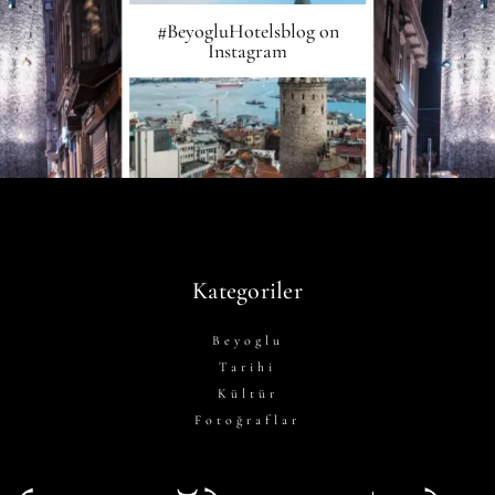
#BeyogluHotelsblog on
Instagram
Kategoriler
Beyoglu
Tarihi
Kültür
Fotoğraflar