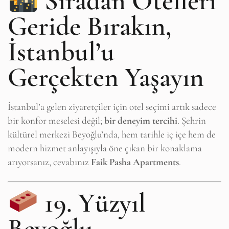
Sıradan Otelleri
Geride Bırakın,
İstanbul’u
Gerçekten Yaşayın
İstanbul’a gelen ziyaretçiler için otel seçimi artık sadece
bir konfor meselesi değil;
bir deneyim tercihi
. Şehrin
kültürel merkezi Beyoğlu’nda, hem tarihle iç içe hem de
modern hizmet anlayışıyla öne çıkan bir konaklama
arıyorsanız, cevabınız
Faik Pasha Apartments
.
19. Yüzyıl
Beyoğlu