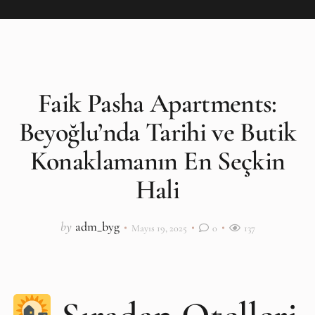
Faik Pasha Apartments:
Beyoğlu’nda Tarihi ve Butik
Konaklamanın En Seçkin
Hali
by
adm_byg
Mayıs 19, 2025
0
137