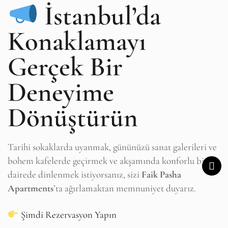
İstanbul’da
Konaklamayı
Gerçek Bir
Deneyime
Dönüştürün
Tarihi sokaklarda uyanmak, gününüzü sanat galerileri ve
bohem kafelerde geçirmek ve akşamında konforlu bir
dairede dinlenmek istiyorsanız, sizi
Faik Pasha
Apartments
’ta ağırlamaktan memnuniyet duyarız.
Şimdi Rezervasyon Yapın