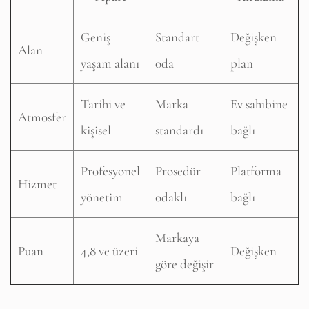
Geniş
Standart
Değişken
Alan
yaşam alanı
oda
plan
Tarihi ve
Marka
Ev sahibine
Atmosfer
kişisel
standardı
bağlı
Profesyonel
Prosedür
Platforma
Hizmet
yönetim
odaklı
bağlı
Markaya
Puan
4,8 ve üzeri
Değişken
göre değişir