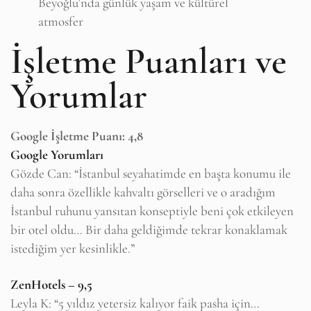
Beyoğlu’nda günlük yaşam ve kültürel
atmosfer
İşletme Puanları ve
Yorumlar
Google İşletme Puanı: 4,8
Google Yorumları
Gözde Can: “İstanbul seyahatimde en başta konumu ile
daha sonra özellikle kahvaltı görselleri ve o aradığım
İstanbul ruhunu yansıtan konseptiyle beni çok etkileyen
bir otel oldu… Bir daha geldiğimde tekrar konaklamak
istediğim yer kesinlikle.”
ZenHotels – 9,5
Leyla K: “5 yıldız yetersiz kalıyor faik pasha için…