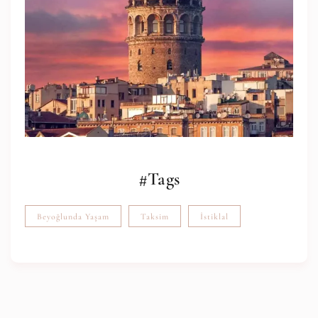
#Tags
Beyoğlunda Yaşam
Taksim
İstiklal