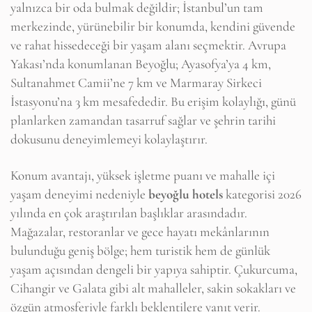
yalnızca bir oda bulmak değildir; İstanbul’un tam
merkezinde, yürünebilir bir konumda, kendini güvende
ve rahat hissedeceği bir yaşam alanı seçmektir. Avrupa
Yakası’nda konumlanan Beyoğlu; Ayasofya’ya 4 km,
Sultanahmet Camii’ne 7 km ve Marmaray Sirkeci
İstasyonu’na 3 km mesafededir. Bu erişim kolaylığı, günü
planlarken zamandan tasarruf sağlar ve şehrin tarihi
dokusunu deneyimlemeyi kolaylaştırır.
Konum avantajı, yüksek işletme puanı ve mahalle içi
yaşam deneyimi nedeniyle
beyoğlu hotels
kategorisi 2026
yılında en çok araştırılan başlıklar arasındadır.
Mağazalar, restoranlar ve gece hayatı mekânlarının
bulunduğu geniş bölge; hem turistik hem de günlük
yaşam açısından dengeli bir yapıya sahiptir. Çukurcuma,
Cihangir ve Galata gibi alt mahalleler, sakin sokakları ve
özgün atmosferiyle farklı beklentilere yanıt verir.