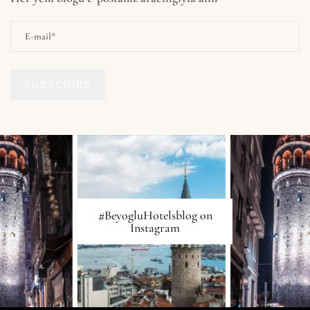
SUBSCRIBE
#BeyogluHotelsblog on
Instagram