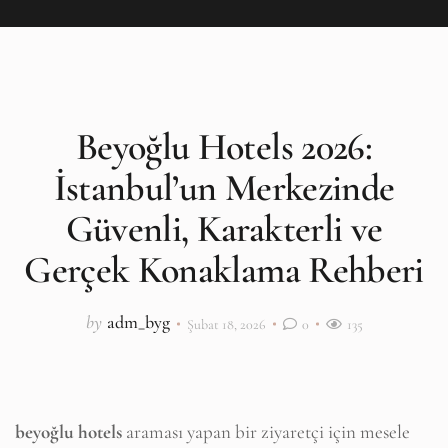
Beyoğlu Hotels 2026:
İstanbul’un Merkezinde
Güvenli, Karakterli ve
Gerçek Konaklama Rehberi
by
adm_byg
Şubat 18, 2026
0
135
beyoğlu hotels
araması yapan bir ziyaretçi için mesele