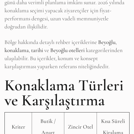
günü daha verimli planlama imkânı sunar. 2026 yılında
konaklama seçimi yapacak ziyaretçiler için fiyat-
performans dengesi, uzun vadeli memnuniyetle
doğrudan ilişkilidir.
Bölge hakkında detaylı rehber içeriklerine
Beyoğlu
,
konaklama
,
tarihi
ve
Beyoğlu otelleri
kategorilerinden
ulaşılabilir. Bu içerikler, konum ve konsept
karşılaştırması yaparken referans niteliğindedir.
Konaklama Türleri
ve Karşılaştırma
Butik /
Kısa Süreli
Kriter
Zincir Otel
Apart
Kiralama