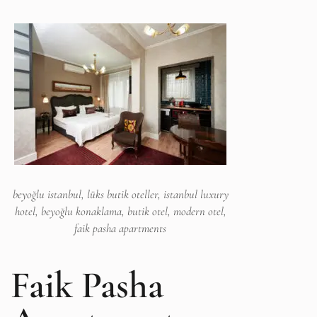
beyoğlu istanbul, lüks butik oteller, istanbul luxury
hotel, beyoğlu konaklama, butik otel, modern otel,
faik pasha apartments
Faik Pasha