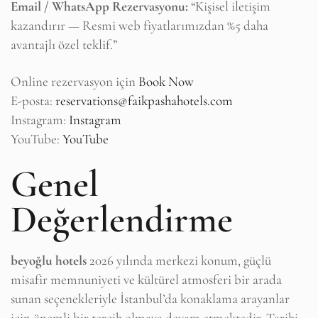
Email / WhatsApp Rezervasyonu:
“Kişisel iletişim
kazandırır — Resmi web fiyatlarımızdan %5 daha
avantajlı özel teklif.”
Online rezervasyon için
Book Now
E-posta:
reservations@faikpashahotels.com
Instagram:
Instagram
YouTube:
YouTube
Genel
Değerlendirme
beyoğlu hotels
2026 yılında merkezi konum, güçlü
misafir memnuniyeti ve kültürel atmosferi bir arada
sunan seçenekleriyle İstanbul’da konaklama arayanlar
için önemli bir tercih olmaya devam etmektedir. Tarihi