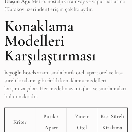
Ulaşım Ağı:
Metro, nostaljik tramvay ve vapur hatlarına
(Karaköy üzerinden) erişim çok kolaydır.
Konaklama
Modelleri
Karşılaştırması
beyoğlu hotels
aramasında butik otel, apart otel ve kısa
süreli kiralama gibi farklı konaklama modelleri
karşımıza çıkar. Her modelin avantajları ve sınırlamaları
bulunmaktadır.
Butik /
Zincir
Kısa Süreli
Kriter
Apart
Otel
Kiralama