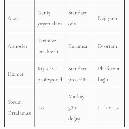
Geniş
Standart
Alan
Değişken
yaşam alanı
oda
Tarihi ve
Atmosfer
Kurumsal
Ev ortamı
karakterli
Kişisel ve
Standart
Platforma
Hizmet
profesyonel
prosedür
bağlı
Markaya
Yorum
4,8+
göre
İstikrarsız
Ortalaması
değişir