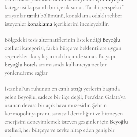
kategorisi kapsamlı bir içerik sunar. Tarihi perspektif
arayanlar
tarihi
bölümünü, konaklama odaklı rehber
isteyenler
konaklama
içeriklerini inceleyebilir.
Bölgedeki tesis alternatiflerinin listelendiği
Beyoğlu
otelleri
kategorisi, farklı bütçe ve beklentilere uygun
seçenekleri karşılaştırmalı biçimde sunar. Bu yapı,
beyoğlu hotels
aramasında kullanıcıya net bir
yönlendirme sağlar.
İstanbul’un ruhunun en canlı attığı yerlerin başında
gelen Beyoğlu, sadece bir ilçe değil; Pera’dan Galata’ya
uzanan devasa bir açık hava müzesidir. Şehrin
kozmopolit yapısını, sanatsal derinliğini ve bitmeyen
enerjisini deneyimlemek isteyen gezginler için
Beyoğlu
otelleri
, her bütçeye ve zevke hitap eden geniş bir