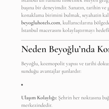
İstanbul’un ruhunu hissetmek isteyen gezgin
başına bir deneyimdir. Sanatın, tarihin v
konaklama birimini bulmak, seyahatin kali
beyogluhotels.com
, kullanıcılarına bölge
İstanbul macerasını kolaylaştırmayı hedefl
Neden Beyoğlu’nda Kon
Beyoğlu, kozmopolit yapısı ve tarihi dok
sunduğu avantajlar şunlardır:
Ulaşım Kolaylığı:
Şehrin her noktasına bağ
merkezindedir.