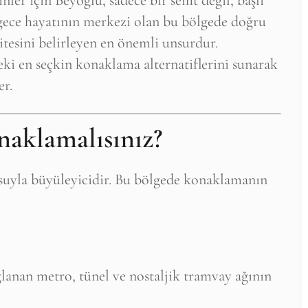
ler için Beyoğlu, sadece bir semt değil, başlı
e gece hayatının merkezi olan bu bölgede doğru
tesini belirleyen en önemli unsurdur.
deki en seçkin konaklama alternatiflerini sunarak
er.
aklamalısınız?
usuyla büyüleyicidir. Bu bölgede konaklamanın
lanan metro, tünel ve nostaljik tramvay ağının