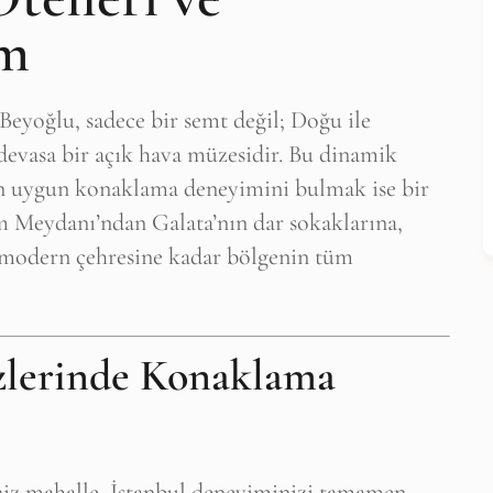
om
 Beyoğlu, sadece bir semt değil; Doğu ile
 devasa bir açık hava müzesidir. Bu dinamik
 en uygun konaklama deneyimini bulmak ise bir
m Meydanı’ndan Galata’nın dar sokaklarına,
modern çehresine kadar bölgenin tüm
zlerinde Konaklama
niz mahalle, İstanbul deneyiminizi tamamen