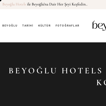
Beyoğlu Hotels
ile Beyoğlu’na Dair Her Şeyi Keşfedin..
BEYOĞLU
TARIHI
KÜLTÜR
FOTOĞRAFLAR
BEYOĞLU HOTELS 
K