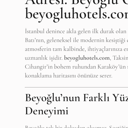
beyogluhotels.c
İstanbul denince akla gelen ilk durak olan
Batı’nın, geleneksel ile modernin kesiştiği
atmosferin tam kalbinde, ihtiyaçlarınıza
uzmanlık işidir.
beyogluhotels.com
, Taksi
Cihangir’in bohem ruhundan Karaköy’ün 
konaklama haritasını önünüze serer.
Beyoğlu’nun Farklı Yü
Deneyimi
Beyoğlu tek bir dokudan oluşmaz. Seçtiği