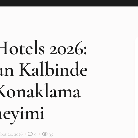
otels 2026:
un Kalbinde
Konaklama
eyimi
bat 24, 2026
0
35