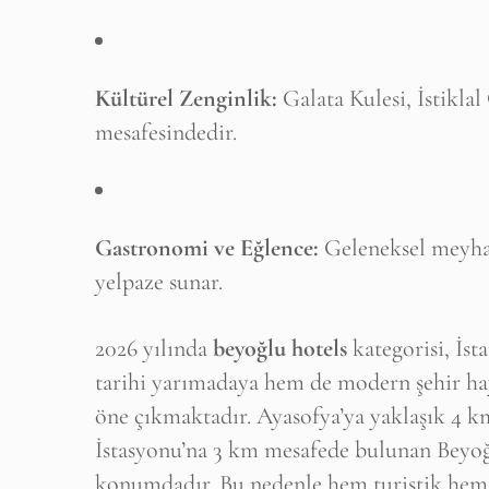
Kültürel Zenginlik:
Galata Kulesi, İstiklal
mesafesindedir.
Gastronomi ve Eğlence:
Geleneksel meyhan
yelpaze sunar.
2026 yılında
beyoğlu hotels
kategorisi, İs
tarihi yarımadaya hem de modern şehir haya
öne çıkmaktadır. Ayasofya’ya yaklaşık 4 
İstasyonu’na 3 km mesafede bulunan Beyoğlu
konumdadır. Bu nedenle hem turistik hem de 