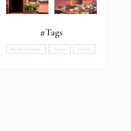
#Tags
Beyoğlunda Yaşam
Taksim
İstiklal