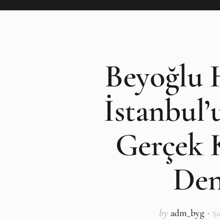
Beyoğlu H
İstanbul’
Gerçek 
Den
by
adm_byg
Şu