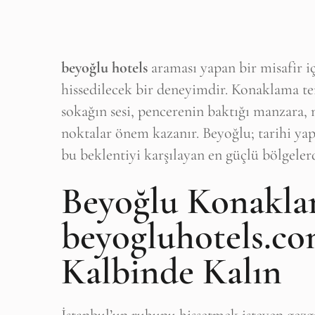
beyoğlu hotels
araması yapan bir misafir iç
hissedilecek bir deneyimdir. Konaklama t
sokağın sesi, pencerenin baktığı manzara, 
noktalar önem kazanır. Beyoğlu; tarihi yap
bu beklentiyi karşılayan en güçlü bölgelerd
Beyoğlu Konakla
beyogluhotels.com
Kalbinde Kalın