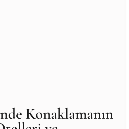
binde Konaklamanın
telleri ve