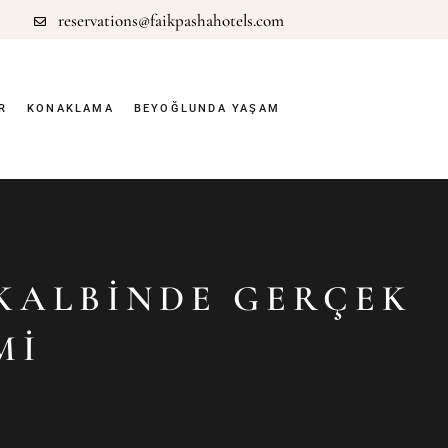
reservations@faikpashahotels.com
R
KONAKLAMA
BEYOĞLUNDA YAŞAM
 KALBINDE GERÇEK
MI