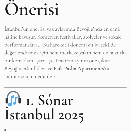
Önerisi
İstanbul’un enerjisi yaz aylarında Beyoğlu’nda en canlı
hâline kavuşur. Konserler, festivaller, atölyeler ve sokak
performansları … Bu hareketli dönemi en iyi şekilde
değerlendirmek için hem merkeze yakın hem de huzurlu
bir konaklama şart. İşte Haziran ayının öne çıkan
Beyoğlu etkinlikleri ve
Faik Pasha Apartments
’ta
kalmanız için nedenler:
1. Sónar
İstanbul 2025