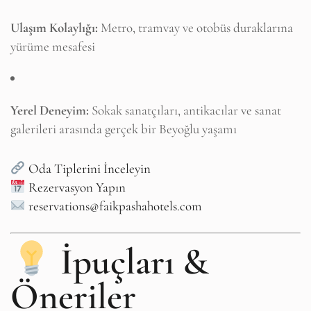
Ulaşım Kolaylığı:
Metro, tramvay ve otobüs duraklarına
yürüme mesafesi
Yerel Deneyim:
Sokak sanatçıları, antikacılar ve sanat
galerileri arasında gerçek bir Beyoğlu yaşamı
Oda Tiplerini İnceleyin
Rezervasyon Yapın
reservations@faikpashahotels.com
İpuçları &
Öneriler