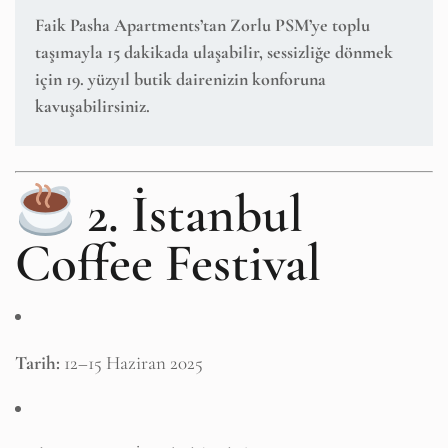
Faik Pasha Apartments
’tan Zorlu PSM’ye toplu
taşımayla
15 dakikada
ulaşabilir, sessizliğe dönmek
için 19. yüzyıl butik dairenizin konforuna
kavuşabilirsiniz.
2. İstanbul
Coffee Festival
Tarih:
12–15 Haziran 2025