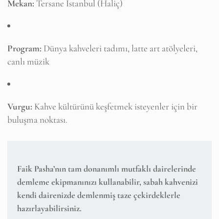
Mekan:
Tersane İstanbul (Haliç)
Program:
Dünya kahveleri tadımı, latte art atölyeleri,
canlı müzik
Vurgu:
Kahve kültürünü keşfetmek isteyenler için bir
buluşma noktası.
Faik Pasha’nın
tam donanımlı mutfaklı daireleri
nde
demleme ekipmanınızı kullanabilir, sabah kahvenizi
kendi dairenizde demlenmiş taze çekirdeklerle
hazırlayabilirsiniz.