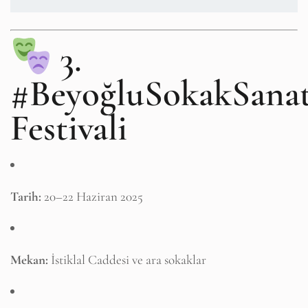
3.
#BeyoğluSokakSanat
Festivali
Tarih:
20–22 Haziran 2025
Mekan:
İstiklal Caddesi ve ara sokaklar