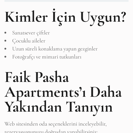
Kimler İçin Uygun?
Sanatsever çiftler
Çocuklu aileler
Uzun süreli konaklama yapan gezginler
Fotoğrafçı ve mimari tutkunları
Faik Pasha
Apartments’ı Daha
Yakından Tanıyın
Web sitesinden oda seçeneklerini inceleyebilir,
rezervasyonunuzu doğrudan yapabilirsiniz: