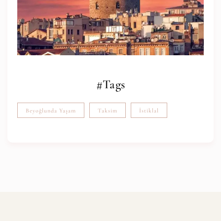
#Tags
Beyoğlunda Yaşam
Taksim
İstiklal