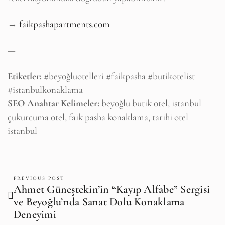
→
faikpashapartments.com
—
Etiketler:
#beyoğluotelleri #faikpasha #butikotelist
#istanbulkonaklama
SEO Anahtar Kelimeler:
beyoğlu butik otel, istanbul
çukurcuma otel, faik pasha konaklama, tarihi otel
istanbul
PREVIOUS POST
Ahmet Güneştekin’in “Kayıp Alfabe” Sergisi
ve Beyoğlu’nda Sanat Dolu Konaklama
Deneyimi