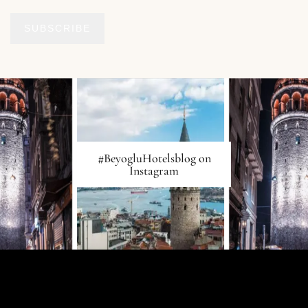
SUBSCRIBE
#BeyogluHotelsblog on
Instagram