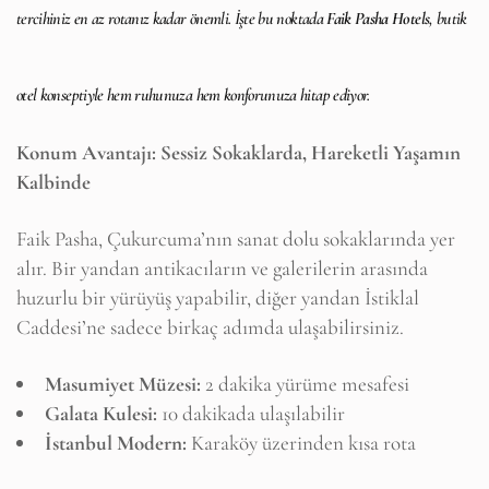
tercihiniz en az rotanız kadar önemli. İşte bu noktada
Faik Pasha Hotels
, butik
otel konseptiyle hem ruhunuza hem konforunuza hitap ediyor.
Konum Avantajı: Sessiz Sokaklarda, Hareketli Yaşamın
Kalbinde
Faik Pasha, Çukurcuma’nın sanat dolu sokaklarında yer
alır. Bir yandan antikacıların ve galerilerin arasında
huzurlu bir yürüyüş yapabilir, diğer yandan İstiklal
Caddesi’ne sadece birkaç adımda ulaşabilirsiniz.
Masumiyet Müzesi:
2 dakika yürüme mesafesi
Galata Kulesi:
10 dakikada ulaşılabilir
İstanbul Modern:
Karaköy üzerinden kısa rota