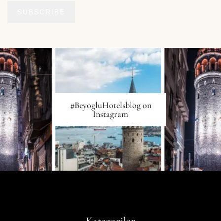
SUBSCRIBE
#BeyogluHotelsblog on
Instagram
Kategoriler