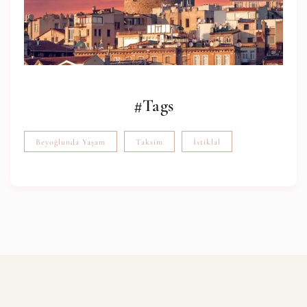
#Tags
Beyoğlunda Yaşam
Taksim
İstiklal