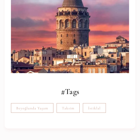
#Tags
Beyoğlunda Yaşam
Taksim
İstiklal