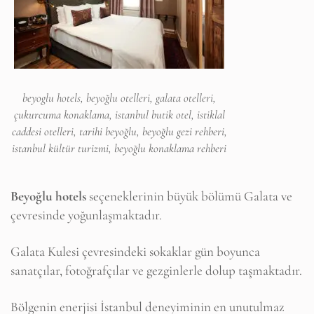
beyoglu hotels, beyoğlu otelleri, galata otelleri,
çukurcuma konaklama, istanbul butik otel, istiklal
caddesi otelleri, tarihi beyoğlu, beyoğlu gezi rehberi,
istanbul kültür turizmi, beyoğlu konaklama rehberi
Beyoğlu hotels
seçeneklerinin büyük bölümü Galata ve
çevresinde yoğunlaşmaktadır.
Galata Kulesi çevresindeki sokaklar gün boyunca
sanatçılar, fotoğrafçılar ve gezginlerle dolup taşmaktadır.
Bölgenin enerjisi İstanbul deneyiminin en unutulmaz