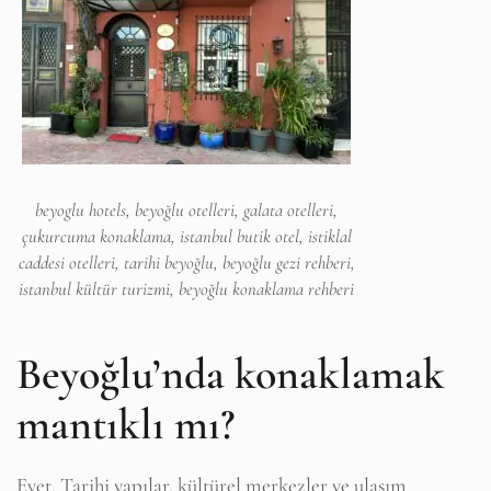
beyoglu hotels, beyoğlu otelleri, galata otelleri,
çukurcuma konaklama, istanbul butik otel, istiklal
caddesi otelleri, tarihi beyoğlu, beyoğlu gezi rehberi,
istanbul kültür turizmi, beyoğlu konaklama rehberi
Beyoğlu’nda konaklamak
mantıklı mı?
Evet. Tarihi yapılar, kültürel merkezler ve ulaşım