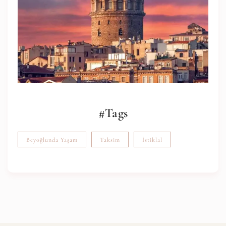
#Tags
Beyoğlunda Yaşam
Taksim
İstiklal