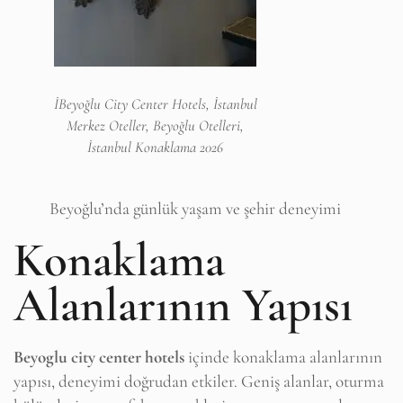
İBeyoğlu City Center Hotels, İstanbul
Merkez Oteller, Beyoğlu Otelleri,
İstanbul Konaklama 2026
Beyoğlu’nda günlük yaşam ve şehir deneyimi
Konaklama
Alanlarının Yapısı
Beyoglu city center hotels
içinde konaklama alanlarının
yapısı, deneyimi doğrudan etkiler. Geniş alanlar, oturma