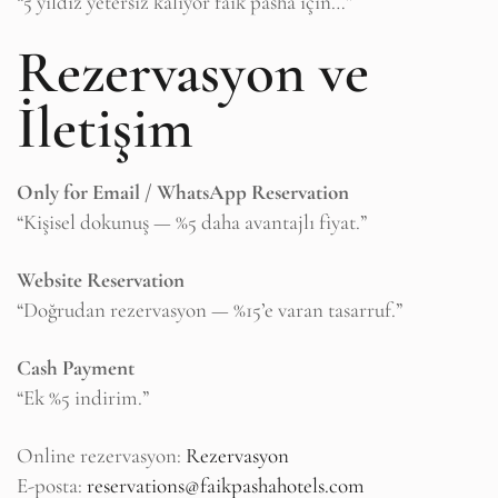
“5 yıldız yetersiz kalıyor faik pasha için…”
Rezervasyon ve
İletişim
Only for Email / WhatsApp Reservation
“Kişisel dokunuş — %5 daha avantajlı fiyat.”
Website Reservation
“Doğrudan rezervasyon — %15’e varan tasarruf.”
Cash Payment
“Ek %5 indirim.”
Online rezervasyon:
Rezervasyon
E-posta:
reservations@faikpashahotels.com