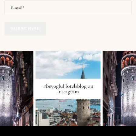
SUBSCRIBE
#BeyogluHotelsblog on
Instagram