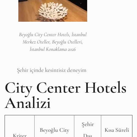
Beyoğlu City Center Hotels, İstanbul
Merkez Oteller, Beyoğlu Otelleri,
İstanbul Konaklama 2026
Şehir içinde kesintisiz deneyim
City Center Hotels
Analizi
Şehir
Beyoğlu City
Kısa Süreli
Kriter
Dışı