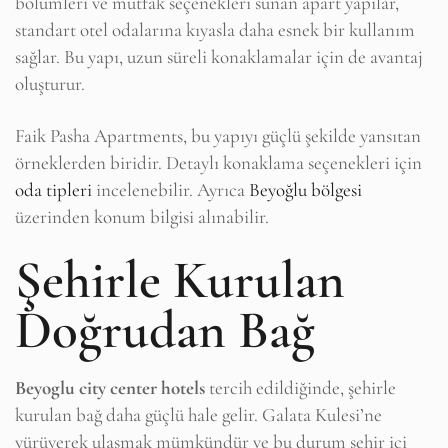
bölümleri ve mutfak seçenekleri sunan apart yapılar,
standart otel odalarına kıyasla daha esnek bir kullanım
sağlar. Bu yapı, uzun süreli konaklamalar için de avantaj
oluşturur.
Faik Pasha Apartments, bu yapıyı güçlü şekilde yansıtan
örneklerden biridir. Detaylı konaklama seçenekleri için
oda tipleri
incelenebilir. Ayrıca
Beyoğlu bölgesi
üzerinden konum bilgisi alınabilir.
Şehirle Kurulan
Doğrudan Bağ
Beyoglu city center hotels
tercih edildiğinde, şehirle
kurulan bağ daha güçlü hale gelir. Galata Kulesi’ne
yürüyerek ulaşmak mümkündür ve bu durum şehir içi