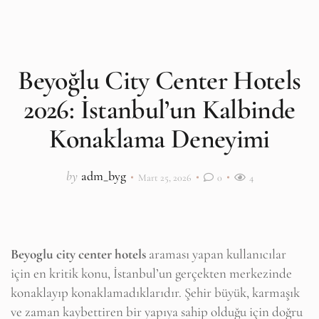
Beyoğlu City Center Hotels
2026: İstanbul’un Kalbinde
Konaklama Deneyimi
by
adm_byg
Mart 25, 2026
0
4
Beyoglu city center hotels
araması yapan kullanıcılar
için en kritik konu, İstanbul’un gerçekten merkezinde
konaklayıp konaklamadıklarıdır. Şehir büyük, karmaşık
ve zaman kaybettiren bir yapıya sahip olduğu için doğru